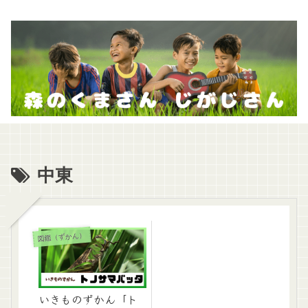
中東
図鑑（ずかん）
いきものずかん「ト