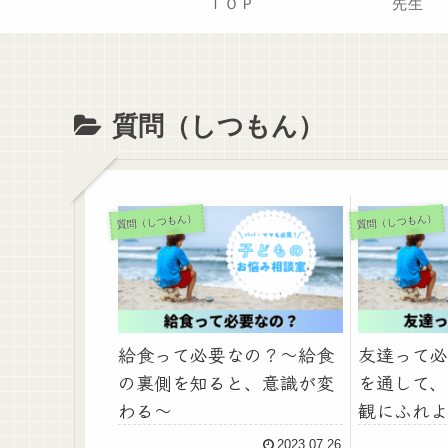
ＴＯＰ
先生
質問（しつもん）
質問（しつもん）
質問（しつもん）
給食って必要なの？～給食
友達って必
の裏側を知ると、意識が変
を通して、
わる～
観にふれよ
2023.07.26