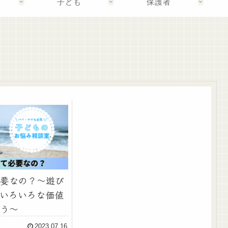
子ども
保護者
要なの？～遊び
いろいろな価値
う～
2023.07.16