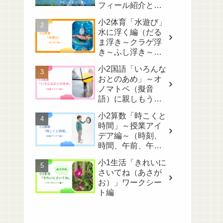
フィール紹介と心
配なこと～
小2体育「水遊び」
水に浮く編（だる
ま浮き～クラゲ浮
き～ふし浮き～け
のび）
小2国語「いろんな
おとのあめ」～オ
ノマトペ（擬音
語）に親しもう！
～
小2算数「時こくと
時間」～授業アイ
デア編～（時刻、
時間、午前、午
後…用語が多
小1生活「きれいに
い！）
さいてね（あさが
お）」ワークシー
ト編