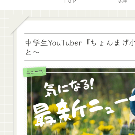
ＴＯＰ
先生
中学生YouTuber『ちょん
と～
ニュース