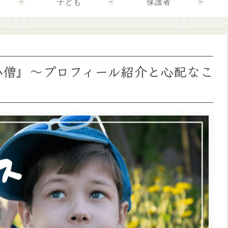
子ども
保護者
まげ小僧』～プロフィール紹介と心配なこ