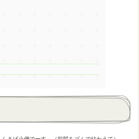
んまげ小僧でーす」（前髪をゴムで結わえて）