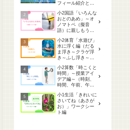
フィール紹介と心
配なこと～
小2国語「いろんな
おとのあめ」～オ
ノマトペ（擬音
語）に親しもう！
～
小2体育「水遊び」
水に浮く編（だる
ま浮き～クラゲ浮
き～ふし浮き～け
のび）
小2算数「時こくと
時間」～授業アイ
デア編～（時刻、
時間、午前、午
後…用語が多
小1生活「きれいに
い！）
さいてね（あさが
お）」ワークシー
ト編