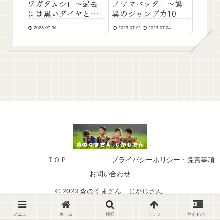
ワガタムシ」～過去
ノサマバッタ」～驚
には黒いダイヤと呼
異のジャンプ力100
ばれたことも！？～
ｍ！～
2023.07.30
2023.07.02
2023.07.04
ＴＯＰ
プライバシーポリシー・免責事項
お問い合わせ
© 2023 森のくまさん じがじさん.
メニュー
ホーム
検索
トップ
サイドバー