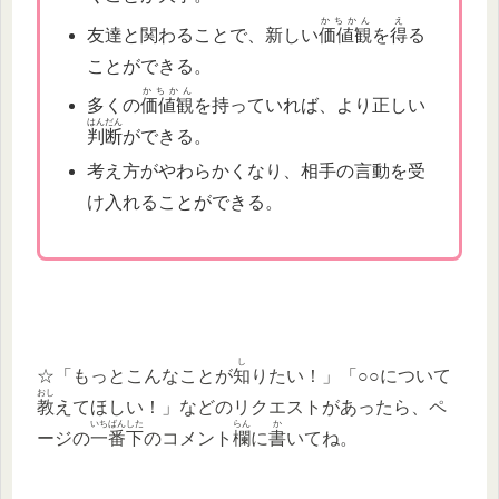
かちかん
え
友達と関わることで、新しい
価値観
を
得
る
ことができる。
かちかん
多くの
価値観
を持っていれば、より正しい
はんだん
判断
ができる。
考え方がやわらかくなり、相手の言動を受
け入れることができる。
し
☆「もっとこんなことが
知
りたい！」「○○について
おし
教
えてほしい！」などのリクエストがあったら、ペ
いちばん
した
らん
か
ージの
一番
下
のコメント
欄
に
書
いてね。