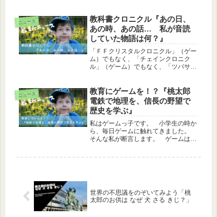
売テレビニュースより思うこと 今ま
さに時の人「大谷翔平」に会いたいと
いう男の子の願い、本当に子どもらし
教科書クロニクル『あの日、
ニュース
いですよね。叶えてあげたいなと、心
あの時、あの話… 私が音読
か...
していた物語は何？』
「ＦＦクリスタルクロニクル」（ゲー
ム）でもなく、「チェインクロニク
ル」（ゲーム）でもなく、「ツバサク
ロニクル」（アニメ）でもなく、「教
科書クロニクル」です！！教科書クロ
ニクルあなたが小学生・中学生だった
教育にゲームを！？『桃太郎
ニュース
ころ、国語の教科書にはどんなお話が
電鉄で地理を、信長の野望で
載っ...
歴史を学ぶ』
私はゲームっ子です。 小学生の時か
ら、毎日ゲームに触れてきました。
そんな私が断言します。 ゲームは学
習のお供に最適です！桃太郎電鉄で、
日本中の地名や特産物、都道府県の配
置を知りました。信長の野望で、歴史
人物の名前や時代背景、歴史的な事件
を...
世界の不思議をのぞいてみよう「桃
太郎のお供は なぜ 犬 さる きじ？」