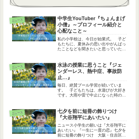
中学生YouTuber『ちょんまげ
ニュース
小僧』～プロフィール紹介と
心配なこと～
私の小学校は、今日が始業式。 子ど
もたちに、夏休みの思い出やがんばっ
たことなどを聞きたいと思っていたの
ですが…衝撃！小学生への浸透度 少
年A「ちょちょちょんまげ。どーも、
ちょんまげ小僧でーす」（前髪をゴム
水泳の授業に思うこと『ジェ
ニュース
で結わえて） 少年B「パンッ！（後
ンダーレス、熱中症、事故防
ろ...
止…』
毎日、絶賛プール学習が続いていま
す。 子どもたちは、水遊びが大好き
です。大雨や雷で中止になった時の悲
壮感、脱力感がヤバいです（笑） さ
て、そんなプール学習ですが、多方面
で様々なニュースが飛び交っていま
七夕を前に短冊の飾りつけ
ニュース
す。ニュースジェンダーレス対応水着
『大谷翔平にあいたい』
今夏か...
ニュース小学生の願いは『大谷翔平に
あいたい』『一生に一度の恋』七夕を
前に短冊の飾りつけ 大阪・住吉区読